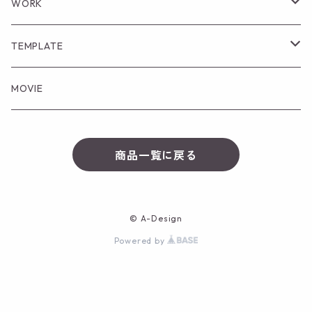
招待状
WORK
プロフィールブック
ICON
TEMPLATE
Spreadsheet Template
MOVIE
Canva Template
商品一覧に戻る
Notion Template
© A-Design
Powered by