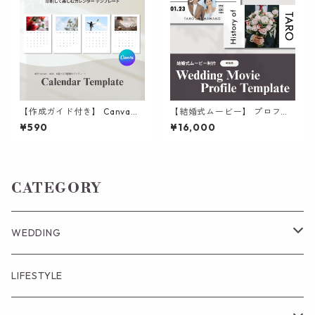
【作成ガイド付き】 Canvaで
【結婚式ムービー】 プロフィ
作る 好きな写真で日常を彩る
ールムービー | おしゃれな雑誌
¥590
¥16,000
自作カレンダー テンプレート
風に生い立ちを魅せる テンプ
シンプルシリーズ001 | A4 全
レート
2種プレゼント
CATEGORY
WEDDING
結婚式ムービー
LIFESTYLE