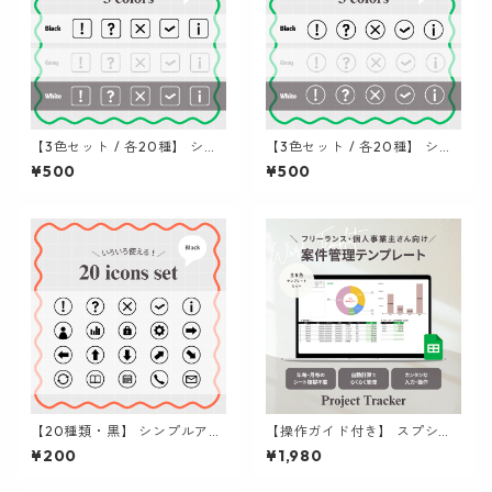
【3色セット / 各20種】 シン
【3色セット / 各20種】 シン
プルアイコン集 (四角枠) | パ
プルアイコン集 (丸枠) | パワ
¥500
¥500
ワポ / Canva / 資料作成
ポ / Canva / 資料作成
【20種類・黒】 シンプルアイ
【操作ガイド付き】 スプシで
コン集 (丸枠) | パワポ / Canv
管理する 案件管理テンプレー
¥200
¥1,980
a / 資料作成
ト 全5色セット | スプレッドシ
ート シンプル 使いやすい