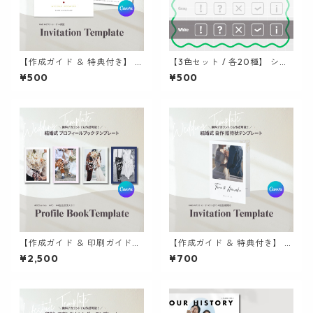
【作成ガイド ＆ 特典付き】 C
【3色セット / 各20種】 シン
anvaで作れる 結婚式 招待状
プルアイコン集 (四角枠) | パ
¥500
¥500
テンプレート | シンプル / 手
ワポ / Canva / 資料作成
作り / ペーパーアイテム / 横
型
【作成ガイド ＆ 印刷ガイド付
【作成ガイド ＆ 特典付き】 C
き】 Canvaで作れる 結婚式
anvaで作れる 結婚式 招待状
¥2,500
¥700
プロフィールブック テンプレ
テンプレート | おしゃれ / ペ
ート | A5 全4色プレゼント 02
ーパーアイテム / 2つ折り / 横
開き