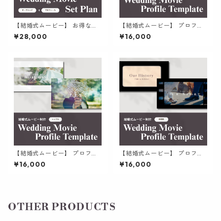
【結婚式ムービー】 お得なセ
【結婚式ムービー】 プロフィ
ットプラン | お好みのテンプレ
ールムービー | 少し変わったオ
¥28,000
¥16,000
を選んでつくる オープニング
リジナリティのWeb×インスタ
ムービー / プロフィールムー
風の演出 テンプレート
ビー
【結婚式ムービー】 プロフィ
【結婚式ムービー】 プロフィ
ールムービー | 暖かく心に響く
ールムービー | フィルム映画の
¥16,000
¥16,000
シンプルで感動的なテンプレ
ようにシネマティックなテン
ート
プレート
OTHER PRODUCTS