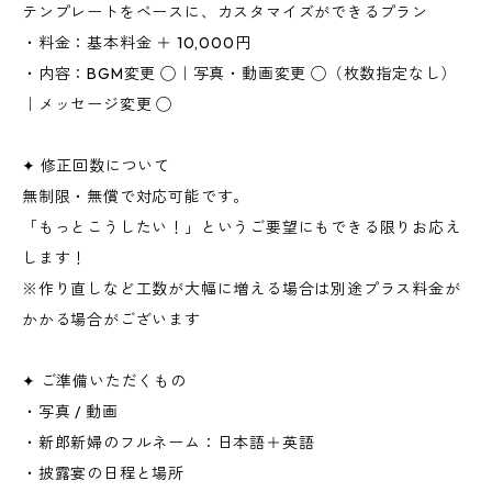
テンプレートをベースに、カスタマイズができるプラン
・料金：基本料金 ＋ 10,000円
・内容：BGM変更 ◯｜写真・動画変更 ◯（枚数指定なし）
｜メッセージ変更 ◯
✦ 修正回数について
無制限・無償で対応可能です。
「もっとこうしたい！」というご要望にもできる限りお応え
します！
※作り直しなど工数が大幅に増える場合は別途プラス料金が
かかる場合がございます
✦ ご準備いただくもの
・写真 / 動画
・新郎新婦のフルネーム：日本語＋英語
・披露宴の日程と場所