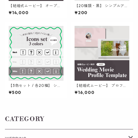
【結婚式ムービー】 オープニ
【20種類・黒】 シンプルアイ
ングムービー | シンプルだけど
コン集 (丸枠) | パワポ / Canv
¥14,000
¥200
エレガント 記憶に残る構成の
a / 資料作成
オープニングムービー
【3色セット / 各20種】 シン
【結婚式ムービー】 プロフィ
プルアイコン集 (四角枠) | パ
ールムービー | 少し変わったオ
¥500
¥16,000
ワポ / Canva / 資料作成
リジナリティのWeb×インスタ
風の演出 テンプレート
CATEGORY