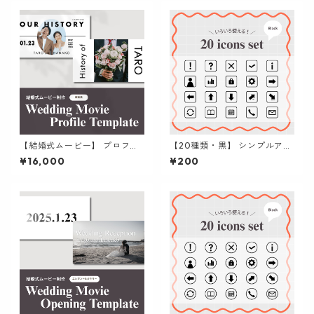
【結婚式ムービー】 プロフィ
【20種類・黒】 シンプルアイ
ールムービー | おしゃれな雑誌
コン集 (四角枠) | パワポ / Can
¥16,000
¥200
風に生い立ちを魅せる テンプ
va / 資料作成
レート