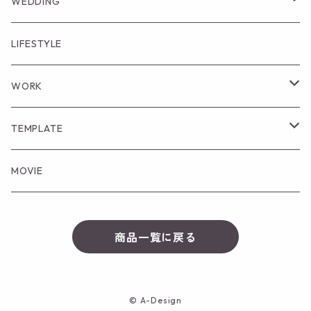
WEDDING
結婚式ムービー
LIFESTYLE
招待状
WORK
プロフィールブック
ICON
TEMPLATE
Spreadsheet Template
MOVIE
Canva Template
商品一覧に戻る
Notion Template
© A-Design